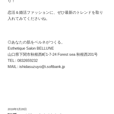
り！
恋活＆婚活ファッションに、ぜひ最新のトレンドを取り
入れてみてくださいね。
◎あなたの肌をベルネがつくる。
Esthetique Salon BELLUNE
山口県下関市秋根西町1-7-24 Forest sea 秋根西201号
TEL : 0832659232
MAIL : ishidasuzuyo@i.softbank.jp
投
2018年3月28日
稿