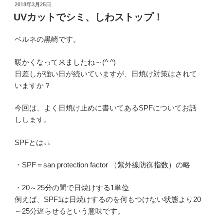
投
2018年3月25日
稿
UVカットでシミ、しわストップ！
日:
ベルネの黒崎です。
暖かくなって来ましたね～(^ ^)
日差しが強い日が続いていますが、日焼け対策はされて
いますか？
今回は、よく日焼け止めに書いてあるSPFについてお話
しします。
SPFとは↓↓
・SPF＝san protection factor （紫外線防御指数）の略
・20～25分の間で日焼けする1単位
例えば、SPF1は日焼けするのを何もつけない状態より20
～25分遅らせるという意味です。