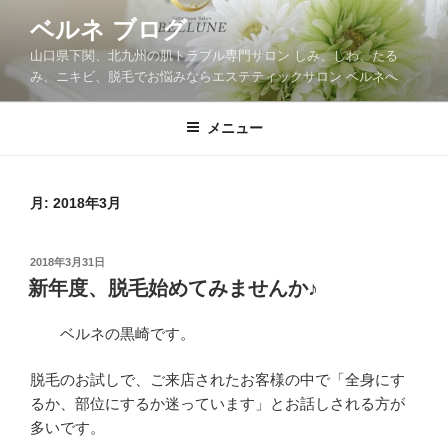
コ
ベルネ ブログ
ン
山口県下関、北九州の肌トラブル専門サロン しみ、しわ、たる
テ
み、ニキビ、脱毛でお悩みならエステティックサロン ベルネへ
ン
ツ
メニュー
へ
ス
キ
ッ
月:
2018年3月
プ
投
2018年3月31日
稿
新年度、脱毛始めてみませんか♪
日:
ベルネの黒崎です。
脱毛のお試しで、ご来店されたお客様の中で「全身にす
るか、部位にするか迷っています」とお話しされる方が
多いです。