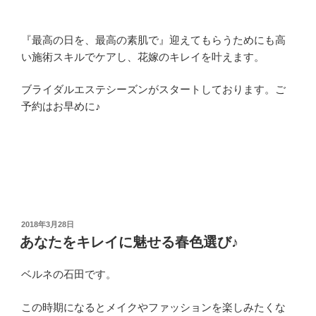
『最高の日を、最高の素肌で』迎えてもらうためにも高
い施術スキルでケアし、花嫁のキレイを叶えます。
ブライダルエステシーズンがスタートしております。ご
予約はお早めに♪
投
2018年3月28日
稿
あなたをキレイに魅せる春色選び♪
日:
ベルネの石田です。
この時期になるとメイクやファッションを楽しみたくな