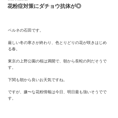
稿
花粉症対策にダチョウ抗体が◎
日:
ベルネの石田です。
厳しい冬の寒さが終わり、色とりどりの花が咲きはじめ
る春。
東京の上野公園の桜は満開で、朝から長蛇の列だそうで
す。
下関も朝から良いお天気ですね。
ですが、嫌〜な花粉情報は今日、明日最も強いそうでで
す。