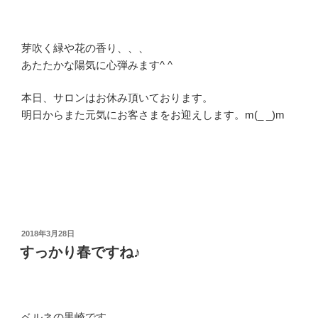
芽吹く緑や花の香り、、、
あたたかな陽気に心弾みます^ ^
本日、サロンはお休み頂いております。
明日からまた元気にお客さまをお迎えします。m(_ _)m
投
2018年3月28日
稿
すっかり春ですね♪
日:
ベルネの黒崎です。