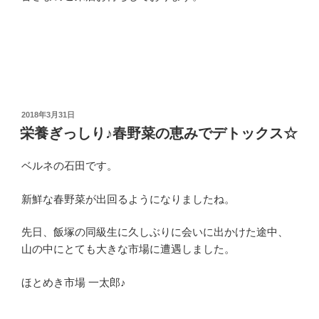
投
2018年3月31日
稿
栄養ぎっしり♪春野菜の恵みでデトックス☆
日:
ベルネの石田です。
新鮮な春野菜が出回るようになりましたね。
先日、飯塚の同級生に久しぶりに会いに出かけた途中、
山の中にとても大きな市場に遭遇しました。
ほとめき市場 一太郎♪