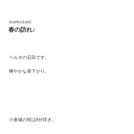
投
2018年3月28日
稿
春の訪れ♪
日:
ベルネの石田です。
爽やかな昼下がり。
小倉城の桜は8分咲き。