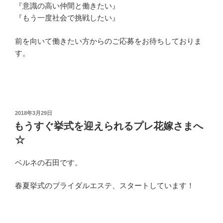
『意識の高い仲間と働きたい』
『もう一度社会で挑戦したい』
前を向いて働きたい方からのご応募をお待ちしておりま
す。
投
2018年3月29日
稿
もうすぐ挙式を迎えられるプレ花嫁さまへ
日:
☆
ベルネの石田です。
春夏挙式のブライダルエステ、スタートしています！