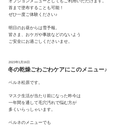
オプションメニューとしてもご利用いただけます。
首まで塗布することも可能！
ぜひ一度ご体験ください♪
明日のお昼からは雪予報。
皆さま、おケガや事故などのないよう
ご安全にお過ごしくださいませ。
投
2023年1月16日
稿
冬の乾燥ごわごわケアにこのメニュー♪
日:
ベルネ松原です。
マスク生活が当たり前になった昨今は
一年間を通して毛穴汚れで悩む方が
多くいらっしゃいます。
ベルネのメニューでも