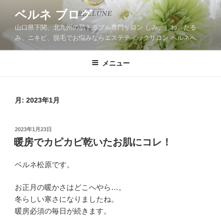
コ
ベルネ ブログ
ン
山口県下関、北九州の肌トラブル専門サロン しみ、しわ、たる
テ
み、ニキビ、脱毛でお悩みならエステティックサロン ベルネへ
ン
ツ
メニュー
へ
ス
キ
ッ
月:
2023年1月
プ
投
2023年1月23日
稿
暖房でカピカピ乾いたお肌にコレ！
日:
ベルネ松原です。
お正月の暖かさはどこへやら…。
冬らしい寒さになりましたね。
暖房必須の毎日が続きます。